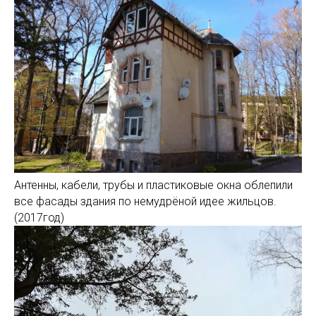
Антенны, кабели, трубы и пластиковые окна облепили
все фасады здания по немудрёной идее жильцов.
(2017год)