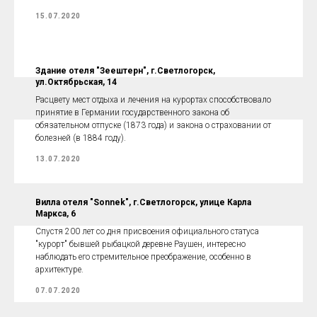
15.07.2020
Здание отеля "Зеештерн", г.Светлогорск,
ул.Октябрьская, 14
Расцвету мест отдыха и лечения на курортах способствовало
принятие в Германии государственного закона об
обязательном отпуске (1873 года) и закона о страховании от
болезней (в 1884 году).
13.07.2020
Вилла отеля "Sonnek", г.Светлогорск, улице Карла
Маркса, 6
Спустя 200 лет со дня присвоения официального статуса
"курорт" бывшей рыбацкой деревне Раушен, интересно
наблюдать его стремительное преображение, особенно в
архитектуре.
07.07.2020