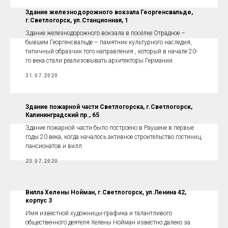
Здание железнодорожного вокзала Георгенсвальде,
г.Светлогорск, ул.Станционная, 1
Здание железнодорожного вокзала в посёлке Отрадное –
бывшем Георгенсвальде – памятник культурного наследия,
типичный образчик того направления , который в начале 20-
го века стали реализовывать архитекторы Германии.
31.07.2020
Здание пожарной части Светлогорска, г.Светлогорск,
Калининградский пр., 65
Здание пожарной части было построено в Раушене в первые
годы 20 века, когда началось активное строительство гостиниц,
пансионатов и вилл.
23.07.2020
Вилла Хелены Нойман, г.Светлогорск, ул.Ленина 42,
корпус 3
Имя известной художницы-графика и талантливого
общественного деятеля Хелены Нойман известно далеко за