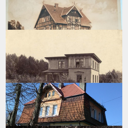
Здание гостевого дома «Генрих», г.Светлогорск,
Калининградский пр.35
Первые гости курорта занимали незатейливые рыбацкие
хижины, а местные жители перебирались жить на лето в свои
сараи и хозяйственные постройки.
Лишь во второй половине XIX века появились первые
загородные дома вдоль склона над Мельничным прудом.
05.07.2020
Пансионат "Бенедикта", г.Светлогорск, ул.К.Маркса, 8
Частный пансионат Бенедикта(Benedikta) на Малой Прудной
улице (н.в Карла Маркса)
02.07.2020
Вилла математика Гилберта, г.Светлогорск, ул.Гагарина, 5
Мы оглядываемся в ушедшие столетия в поиске тех