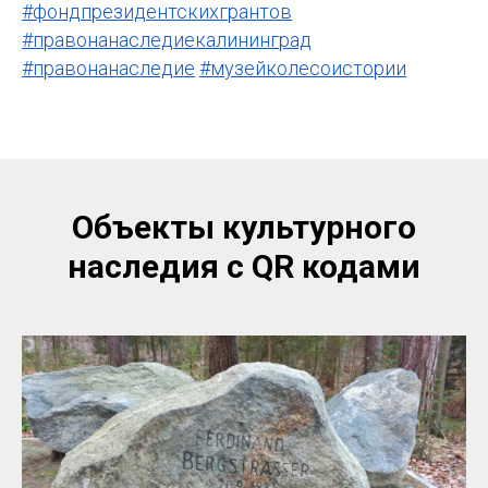
#фондпрезидентскихгрантов
#правонанаследиекалининград
#правонанаследие
#музейколесоистории
Объекты культурного
наследия с QR кодами