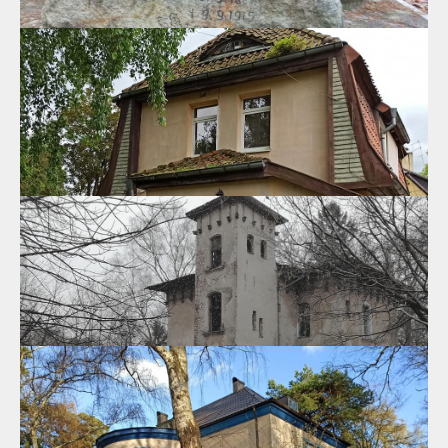
Стенд о Первой мировой войне
В прошлом году, в год 100 - летия окончания Первой мировой
войны,было принято решение навести порядок на месте,где в
июле 1920 года был установлен памятник , погибшим в годы
войны жителям Раушена.
06.10.2020
Вилла, г.Светлогорск, ул.Фрунзе, 3
Идея круглогодичного проживания на морском курорте
Георгенсвальде (Georgenswalde), предложенная Земельным
банком в 1907 году, нашла широкий отклик среди желающих
поселиться в окружении природы.
20.07.2020