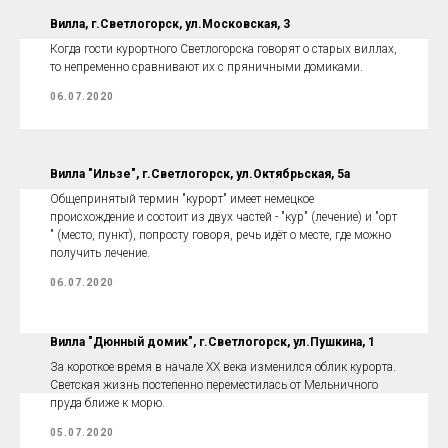
Вилла, г.Светлогорск, ул.Московская, 3
Когда гости курортного Светлогорска говорят о старых виллах,
то непременно сравнивают их с пряничными домиками.
06.07.2020
Вилла "Ильзе", г.Светлогорск, ул.Октябрьская, 5а
Общепринятый термин "курорт" имеет немецкое
происхождение и состоит из двух частей - "кур" (лечение) и "орт
" (место, пункт), попросту говоря, речь идёт о месте, где можно
получить лечение.
06.07.2020
Вилла "Дюнный домик", г.Светлогорск, ул.Пушкина, 1
За короткое время в начале XX века изменился облик курорта.
Светская жизнь постепенно переместилась от Мельничного
пруда ближе к морю.
05.07.2020