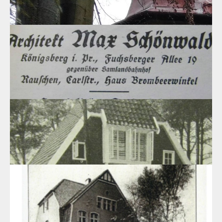
Вилла "Colle", г.Светлогорск, ул.Ленина, 29
После сильнейшего шторма 1899 года, значительно
повредившего целостность морского берега Самбии,
правительство предприняло масштабные работы по
лесонасаждению дюн от Раушена (н.в. Светлогорск) до
Нойкурена (н.в. Пионерский).
20.04.2020
Жилой дом, г.Светлогорск, ул.Садовая, 13
В начале 20 века началось активное строительство отелей и
пансионатов на «верхней» дюне в Раушене.
04.04.2020
Архитектор Макс Шёнвальд
Особое место в исследованиях истории архитектуры
Калининградской области занимает творчество Макса
Шёнвальда.
02.04.2020