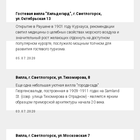
Гостевая вилла "Хильдегард", г.Светлогорск,
ул.Октябрьская 13
Открытие в Раушене в 1901 году Курхауса, рекомендации
светил медицины о целебных свойствах морского воздуха и
значительный рост желающих отдохнуть на доступном
популярном курорте, послужило мощным толчком для
развития гостевого туризма.
05.07.2020
Вилла, г.Светлогорск, ул.Тихомирова, 8
Еще одна небольшая уютная вилла "города-сада"
Георгенсвальде, построенная в 1909 -1911 годах на Samland
St. (совр. улица Тихомирова в Отрадном) - является ярким
образцом приморской архитектуры начала 20 века.
03.07.2020
Вилла, г.Светлогорск, ул.Московская 7