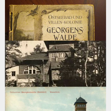
К числу первых восьми вилл «города-сада» Георгенсвальде,
построенных в 1908 году Земельным банком, относится вилла
«Meeresblick» («Вид на море»).
18.03.2020
Вилла «Agnes», г.Светлогорск, ул.Нахимова, 16
Вилла «Agnes», построенная в 1908 году в курортном
Георгенсвальде (Georgenswalde), один из интереснейших
памятников курортной архитектуры и украшение
современного района Отрадное в Светлогорске.
17.03.2020
Создание курорта Георгенсвальде.
Создание курорта Георгенсвальде ,как «города-сада» - такую
задачу поставил Земельный банк Берлина после покупки им в
1907 году старинного имения на самом живописном морском
побережье Замлада.
17.03.2020