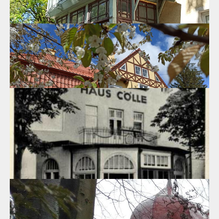
Вилла, г.Светлогорск, ул.Московская, 6
Над созданием архитектурного ансамбля Раушена в начале 20
века потрудились многие талантливые архитекторы, наделяя
неповторимыми деталями облик приморских вилл.
02.06.2020
Вилла, г.Светлогорск, ул.Подгорная, 4
В Светлогорске сохранился дом, в котором провела лучшие
годы детства и юности выдающаяся художница Кэте Кольвиц
30.05.2020
Дом жилой, г. Светлогорск, ул.Вокзальная, 11
Окруженная старым садом и деревьями-великанами, вилла
еще сохраняет атмосферу курорта самого начала 20 века.
28.05.2020