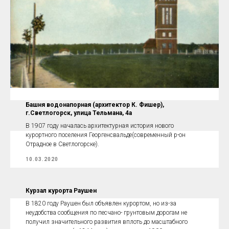
Удивительная история виллы, известной как "Дом
звездочета"
Неспроста самой «сказочной » вилле курортного Раушена -
Светлогорска давали разные имена : « Вид на море », «Дом
Бургомистра», «Охотничий домик», «Дом Звездочета» !
14.03.2020
Башня водонапорная (архитектор К. Фишер),
г.Светлогорск, улица Тельмана, 4а
В 1907 году началась архитектурная история нового
курортного поселения Георгенсвальде(современный р-он
Отрадное в Светлогорске).
10.03.2020
Курзал курорта Раушен
В 1820 году Раушен был объявлен курортом, но из-за
неудобства сообщения по песчано- грунтовым дорогам не
получил значительного развития вплоть до масштабного