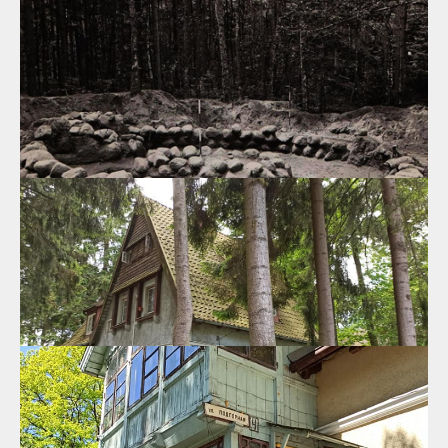
замечательных людей и событий, которые история подарила
всему человечеству, чья жизнь была неразрывно связана с
Раушеном, и является бесценным наследием Светлогорска.
23.06.2020
Вилла, г.Светлогорск, ул.Станционная, 16
Проекты особняков Георгенсвальде типичны для Балтийского
побережья на большом пространстве от Северной Германии до
Литвы.
15.06.2020
Археологический памятник - курганный могильник
бронзового века
Небольшой курортный Светлогорск обладает многообразием
памятников различных эпох - архитектурных, ландшафтных,
растительных и археологических.
14.06.2020