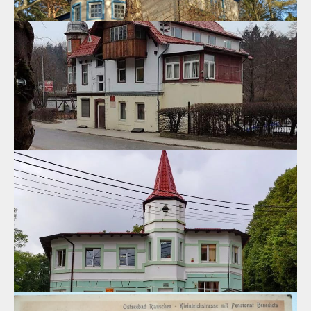
Вилла "Зор", г.Светлогорск, Заречный проезд, 5
Вилла "Sohr", построенная в итальянском стиле около 1900
года в Раушене (Rauschen), за свою историю пережила разные
времена.
07.07.2020
Вилла, г.Светлогорск, ул.Приморская 11
Самая необычная вилла курортного Светлогорска находится
на улице Приморской.
06.07.2020
Вилла Кунке, г.Светлогорск, Калининградский пр., 31
"Если уж строить отель, то он должен быть самым красивым!".
Вероятно так рассуждал отельер Франц Кунке (Kuhnke) в конце
19 века, собираясь развивать гостиничный бизнес в центре
популярной курортной деревни.
06.07.2020