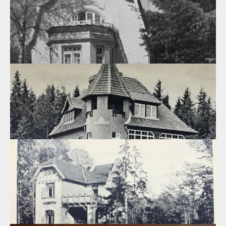
21.03.2020
Вилла "Цецилия", г.Светлогорск, проспект Победы, 3
Для курортных поселений важное значение имело
индивидуальное решение каждого здания, типовое
проектирование было исключено изначально и даже сходные
по типу сооружения отличались архитектурным
обликом,привлекая своей неповторимостью и гармонией
форм.
20.03.2020
Вилла «Хелена», г.Светлогорск, ул.Нахимова, 19
Вилла «Хелена» - стильная и элегантная в своей простоте -
чудесное украшение архитектурного ансамбля курорта
Отрадное ( бывш.Georgenswalde)
19.03.2020
Вилла «Meeresblick», г.Светлогорск, ул.Нахимова, 18