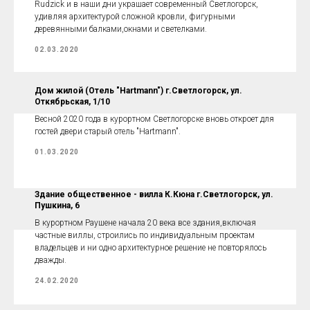
Rudzick и в наши дни украшает современный Светлогорск,
удивляя архитектурой сложной кровли, фигурными
деревянными балками,окнами и светелками.
02.03.2020
Дом жилой (Отель "Hartmann") г.Светлогорск, ул.
Откябрьская, 1/10
Весной 2020 года в курортном Светлогорске вновь откроет для
гостей двери старый отель "Hartmann".
01.03.2020
Здание общественное - вилла К.Кюна г.Светлогорск, ул.
Пушкина, 6
В курортном Раушене начала 20 века все здания,включая
частные виллы, строились по индивидуальным проектам
владельцев и ни одно архитектурное решение не повторялось
дважды.
24.02.2020