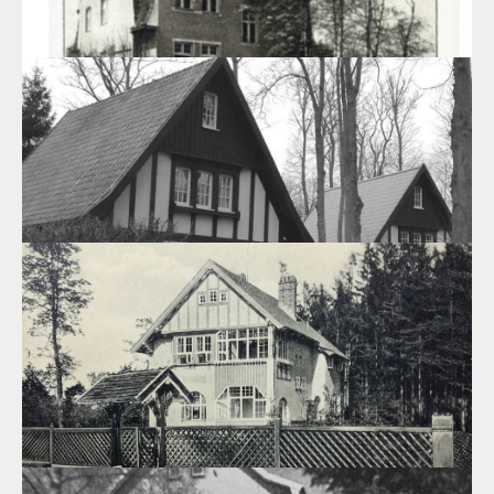
Дом, г.Светлогорск, ул.Маяковского 7
В 1911 году Общество благоустройства Раушена провело
архитектурный конкурс.
31.03.2020
Вилла «Хубертус», г.Светлогорск, ул.Парковая, 2/1.
Существенная роль в создании атмосферы "города-сада"
Георгенсвальде отводилась архитектурному облику не только
вилл, пансионатов и гостиниц, но и общественным зданиям.
24.03.2020
Виллы - близнецы г.Светлогорск, ул.Нахимова №5 и №7
Наилучший пример частной инициативы, образец
реставрации объектов архитектурного наследия колонии вилл
Георгенсвальде (Georgenswalde) - виллы «близнецы» в
современном Светлогорске, р-он Отрадное.