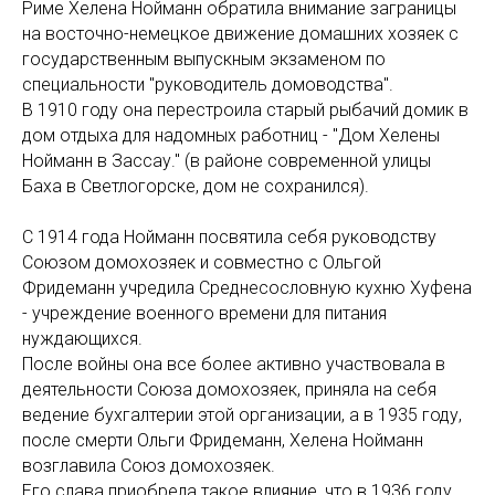
Риме Хелена Нойманн обратила внимание заграницы
на восточно-немецкое движение домашних хозяек с
государственным выпускным экзаменом по
специальности "руководитель домоводства".
В 1910 году она перестроила старый рыбачий домик в
дом отдыха для надомных работниц - "Дом Хелены
Нойманн в Зассау." (в районе современной улицы
Баха в Светлогорске, дом не сохранился).
С 1914 года Нойманн посвятила себя руководству
Союзом домохозяек и совместно с Ольгой
Фридеманн учредила Среднесословную кухню Хуфена
- учреждение военного времени для питания
нуждающихся.
После войны она все более активно участвовала в
деятельности Союза домохозяек, приняла на себя
ведение бухгалтерии этой организации, а в 1935 году,
после смерти Ольги Фридеманн, Хелена Нойманн
возглавила Союз домохозяек.
Его слава приобрела такое влияние, что в 1936 году