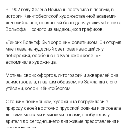
В 1902 году Хелена Нойманн поступила в первый, в
истории Кенигсбергской художественной академии
женский класс, созданный благодаря усилиям Генриха
Вольффа — одного из выдающихся графиков.
«Генрих Вольфф был хорошим советником. Он открыл
мне глаза на чудесный свет, разливающийся у
побережья, особенно на Куршской косе…» -
вспоминала художница.
Мотивы своих офортов, литографий и акварелей она
заимствовала, главным образом, из Замланда с его
утёсами, косой, Кёнигсбергом.
С тонким пониманием, художница погрузилась в
природу своей восточно-прусской родины и рисовала
легкими мазками и мягкими тонами, пробуждая у
зрителя до сегодняшнего дня живые представления и
воспоминания.