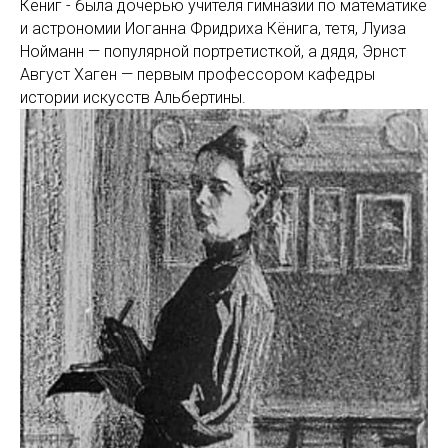
Кёниг - была дочерью учителя гимназии по математике
и астрономии Иоганна Фридриха Кёнига, тетя, Луиза
Нойманн — популярной портретисткой, а дядя, Эрнст
Август Хаген — первым профессором кафедры
истории искусств Альбертины.