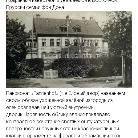
графинями известной и уважаемой в Восточной
Пруссии семьи фон Дона.
Пансионат «Tannenhof» (т.е Еловый двор) названием
своим обязан ухоженной зелёной изгороди из
елей,создававшей уютный внутренний
дворик.Нарядность облику здания придавало
контрастное сочетание светлых оштукатуренных
поверхностей наружных стен и красно-кирпичной
кладки в орнаменте на фасаде и обрамлении окон.