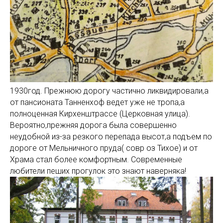
1930год. Прежнюю дорогу частично ликвидировали,а
от пансионата Танненхоф ведет уже не тропа,а
полноценная Кирхенштрассе (Церковная улица).
Вероятно,прежняя дорога была совершенно
неудобной из-за резкого перепада высот,а подъем по
дороге от Мельничного пруда( совр оз Тихое) и от
Храма стал более комфортным. Современные
любители пеших прогулок это знают наверняка!